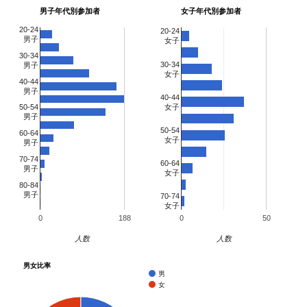
169
2129
宮澤 崇史
39
男
東京都
2:29:06
男子年代別参加者
女子年代別参加者
170
3142
住田 深志
54
男
高知県
2:29:08
20-24
20-24
男子
171
7115
長谷川 正哉
64
男
千葉県
2:29:14
女子
30-34
172
7051
歌代 和正
57
男
東京都
2:29:14
30-34
男子
173
2072
Benjamin Gordon Dyer
38
男
2:29:19
女子
40-44
174
2008
大津 光太郎
35
男
東京都
2:29:20
男子
40-44
175
4065
川島 一浩
48
男
神奈川県
2:29:29
女子
50-54
男子
176
8010
高間 佐知子
41
女
愛知県
2:29:30
50-54
60-64
177
5050
武藤 義弘
44
男
静岡県
2:29:41
女子
男子
178
6128
田辺 順志
43
男
千葉県
2:29:58
70-74
60-64
男子
179
2119
新海 渉
39
男
神奈川県
2:30:02
女子
80-84
180
7079
高橋 克昭
59
男
埼玉県
2:30:03
男子
70-74
181
6086
鈴木 武春
42
男
神奈川県
2:30:17
女子
0
188
0
50
182
9051
武田 紗由巳
37
女
神奈川県
2:30:38
183
7016
辻 慶雄
55
男
神奈川県
2:30:42
人数
人数
184
1125
矢口 貴志
32
男
神奈川県
2:30:42
男女比率
185
2026
伊藤 常人
36
男
東京都
2:30:49
男
女
186
7117
横田 浩昌
64
男
千葉県
2:30:52
187
7081
前田 紀幸
59
男
北海道
2:31:03