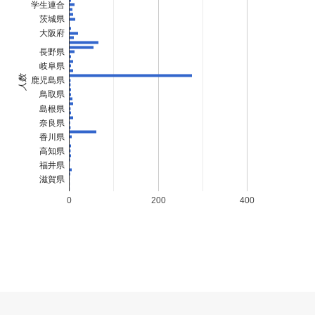
学生連合
225
6092
津嶋 辰郎
42
男
神奈川県
2:33:13
茨城県
226
2058
篠田 圭吾
37
男
神奈川県
2:33:17
大阪府
227
9033
前田 さつき
33
女
東京都
2:33:25
長野県
228
3004
會澤 臣
50
男
東京都
2:33:31
岐阜県
229
4122
森 勝彦
49
男
福岡県
2:33:33
人数
鹿児島県
230
3143
田口 和弘
54
男
神奈川県
2:33:34
鳥取県
231
3051
和山 正則
50
男
神奈川県
2:33:35
島根県
奈良県
232
7120
佐藤 周平
65
男
東京都
2:33:48
香川県
233
3115
篠崎 公一
53
男
神奈川県
2:33:49
高知県
234
1085
伊藤 彰英
30
男
神奈川県
2:33:59
福井県
235
9012
石垣 里紗
27
女
東京都
2:34:07
滋賀県
236
3159
勝倉 修一
50
男
山梨県
2:34:08
0
200
400
237
6012
清松 信作
40
男
東京都
2:34:13
238
1109
引地 匠
31
男
神奈川県
2:34:14
239
1027
石橋 佑記
24
男
大阪府
2:34:21
240
4118
保坂 修
49
男
神奈川県
2:34:22
241
7121
平川 政治
65
男
東京都
2:34:28
242
1145
三品 喬弘
33
男
神奈川県
2:34:29
243
1101
大久保 由紀夫
31
男
埼玉県
2:34:31