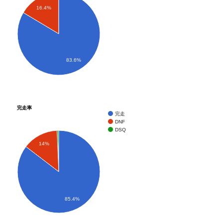
16.4%
188
4066
桐谷 豊嘉
48
男
神奈川県
2:31:03
189
2120
宗 泰助
39
男
神奈川県
2:31:11
190
7141
大吉 秀則
70
男
茨城県
2:31:14
191
8054
大西 直美
47
女
鳥取県
2:31:19
192
8029
高橋 明実
43
女
東京都
2:31:26
83.6%
193
4004
山口 亮
46
男
静岡県
2:31:33
194
1111
渡部 祐介
31
男
大阪府
2:31:35
195
5116
海谷 博樹
46
男
東京都
2:31:38
196
2010
木下 晶弘
35
男
埼玉県
2:31:41
完走率
完走
197
7088
岸本 哲嘉
60
男
京都府
2:31:42
DNF
198
6026
宮川 満寿雄
40
男
東京都
2:31:43
DSQ
199
8066
加藤 知子
48
女
東京都
2:31:45
14%
200
3150
濱田 智一
54
男
高知県
2:31:48
201
1024
山口 貢一
23
男
東京都
2:31:56
202
9016
宮保 ひかり
28
女
石川県
2:31:58
203
6078
川越 勝仁
42
男
鹿児島県
2:32:06
85.4%
204
2016
中瀬 智也
35
男
神奈川県
2:32:09
205
5112
太田 和宏
46
男
神奈川県
2:32:12