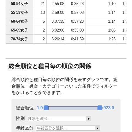
50-54女子
21
2:55:08
0:35:23
1:10
1:28:
76
5001
西詰 英敏
43
男
東京都
2:18:56
55-59女子
13
2:59:00
0:37:08
1:14
1:28:
77
2082
斎藤 渉
38
男
山梨県
2:18:57
78
4007
青木 哲哉
47
男
鳥取県
2:19:07
60-64女子
6
3:07:35
0:37:23
1:14
1:32:
79
1091
神谷 泰平
30
男
静岡県
2:19:13
65-69女子
2
3:02:00
0:33:00
1:06
1:29:
80
6039
江夏 志門
41
男
埼玉県
2:19:25
70-74女子
2
3:26:14
0:41:59
1:23
1:36:
81
5044
原 雅樹
44
男
東京都
2:19:31
82
4102
鎌田 浩
49
男
東京都
2:19:40
83
4124
山口 俊宗
49
男
神奈川県
2:19:52
84
1005
田口 凪冬
20
男
学生連合
2:19:53
総合順位と種目毎の順位の関係
85
1001
岡村 太路
19
男
学生連合
2:20:15
86
1042
我妻 侑和
26
男
東京都
2:20:21
総合順位と種目毎の順位の関係を表すグラフです。総
87
1160
宮本 大輔
34
男
福岡県
2:20:32
合順位・男女・カテゴリーといった条件でフィルター
88
3124
藤田 茂雄
53
男
福岡県
2:20:52
をかけることができます。
89
6079
河村 慎
42
男
神奈川県
2:21:00
90
3007
阿部 健
50
男
新潟県
2:21:02
総合順位
1.0
923.0
91
9056
中島 聖子
38
女
京都府
2:21:10
性別
92
3020
菊地 栄紀
50
男
東京都
2:21:15
▼
93
1013
高橋 優一
21
男
学生連合
2:21:27
年齢区分
▼