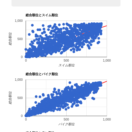
94
1087
粳田 敬二郎
30
男
静岡県
2:21:27
95
5025
薄井 茂之
44
男
埼玉県
2:21:36
96
6101
増田 佳輔
42
男
東京都
2:21:40
総合順位とスイム順位
1,000
97
1105
田島 英
31
男
栃木県
2:21:43
98
8039
松本 華奈
44
女
島根県
2:21:45
総合順位
99
6063
若穂囲 貴之
41
男
東京都
2:21:58
500
100
6127
須崎 哲
43
男
東京都
2:22:05
101
1153
佐藤 宏之
34
男
埼玉県
2:22:07
0
102
1135
小玉 新平
33
男
東京都
2:22:39
0
500
1,000
103
7046
Ernesto Abedumdelima
57
男
2:22:40
スイム順位
104
7004
岡崎 敏夫
55
男
鳥取県
2:22:44
総合順位とバイク順位
105
1030
小林 正
24
男
秋田県
2:22:59
1,000
106
5110
上田 亥久雄
46
男
神奈川県
2:23:10
107
3151
藤倉 充裕
54
男
埼玉県
2:23:16
総合順位
500
108
7033
浦山 勝政
56
男
富山県
2:23:20
109
8032
平松 智子
43
女
愛知県
2:23:35
110
4043
布施 倫宏
47
男
北海道
2:23:43
0
0
500
1,000
111
8024
北吉 舞
43
女
奈良県
2:23:47
バイク順位
112
5061
石橋 正樹
45
男
神奈川県
2:23:48