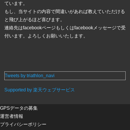
ています。
300
2106
大谷 正行
39
男
神奈川県
2:38:05
もし、当サイトの内容で間違いがあれば教えていただける
301
7124
笹川 敏夫
66
男
新潟県
2:38:08
と飛び上がるほど喜びます。
302
7131
岡本 正夫
68
男
神奈川県
2:38:09
303
1058
楠木 秀憲
28
男
東京都
2:38:10
連絡先はfacebookページもしくはfacebookメッセージで受
304
6088
簾内 広州
42
男
神奈川県
2:38:12
付います。よろしくお願いいたします。
305
5092
村西 裕忠
45
男
東京都
2:38:14
306
5091
三田 雄大
45
男
東京都
2:38:16
307
8012
生井 恭子
41
女
東京都
2:38:18
308
3022
黄田 立文
50
男
東京都
2:38:18
309
2017
舟山 幸秀
35
男
宮城県
2:38:20
310
9050
齋藤 美里
37
女
東京都
2:38:21
Tweets by triathlon_navi
311
1056
田原 宏樹
27
男
東京都
2:38:22
312
1119
高梨 宏修
32
男
愛知県
2:38:27
Supported by 楽天ウェブサービス
313
1068
Marat Vyshegorodtsev
29
男
2:38:27
314
6051
瀬尾 嘉
41
男
岡山県
2:38:28
GPSデータの募集
315
1064
村上 博
28
男
神奈川県
2:38:28
運営者情報
316
5065
加藤 健治
45
男
静岡県
2:38:28
317
4031
田中 徹
44
男
東京都
2:38:33
プライバシーポリシー