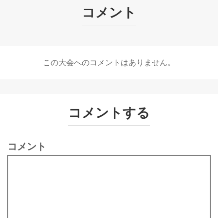
コメント
244
6130
藤 弘志
43
男
東京都
2:34:36
245
8064
渡辺 広美
47
女
東京都
2:34:40
246
7104
志村 祐男
62
男
静岡県
2:34:43
247
5078
田村 剛
45
男
北海道
2:34:44
248
1071
奥茂 敬恭
29
男
神奈川県
2:34:49
この大会へのコメントはありません。
249
1040
吉川 昌慶
25
男
東京都
2:35:05
250
5048
宮田 夏樹
44
男
東京都
2:35:08
251
8060
野口 佳子
47
女
東京都
2:35:11
252
2020
水野 貴紀
35
男
北海道
2:35:17
コメントする
253
5036
田邉 保晴
44
男
東京都
2:35:18
254
9010
松枝 愛子
25
女
埼玉県
2:35:20
255
5002
長谷川 順久
43
男
神奈川県
2:35:25
コメント
256
5057
Graham David Brown
45
男
2:35:28
257
5028
小石原 康一朗
44
男
愛知県
2:35:35
258
1067
David Myung Anderberg
29
男
2:35:37
259
7058
森田 浩彰
57
男
神奈川県
2:35:41
260
4029
篠田 浩幸
47
男
神奈川県
2:35:51
261
2063
千葉 千尋
37
男
東京都
2:35:51