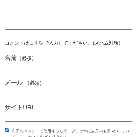
262
2042
宮島 大輔
36
男
東京都
2:35:56
263
1074
永島 優作
29
男
神奈川県
2:35:57
264
3129
Jean Francois Bachelard
54
男
2:35:59
265
1047
古川 琢朗
26
男
栃木県
2:36:06
266
6073
岡本 篤志
42
男
神奈川県
2:36:07
267
5109
石川 喜規
46
男
愛知県
2:36:14
コメントは日本語で入力してください。(スパム対策)
268
2081
斉藤 龍馬
38
男
神奈川県
2:36:18
269
5124
武井 信之
46
男
東京都
2:36:23
名前
（必須）
270
7139
永倉 光男
69
男
愛知県
2:36:33
271
4046
増田 哲也
47
男
東京都
2:36:36
272
5058
青木 徳昌
45
男
神奈川県
2:36:36
メール
273
8002
佐藤 真希子
40
女
愛知県
2:36:39
（必須）
274
1134
高津 英彰
33
男
大阪府
2:36:42
275
2122
田中 豊行
39
男
東京都
2:36:44
276
8022
湯浅 佳子
42
女
神奈川県
2:36:49
サイトURL
277
1041
芳澤 崇義
25
男
神奈川県
2:36:50
278
2126
布谷 一樹
39
男
兵庫県
2:36:50
279
7103
小平 博
62
男
群馬県
2:36:51
次回のコメントで使用するため、ブラウザに自分の名前やメールア
280
6110
阿部 史生
43
男
静岡県
2:36:52