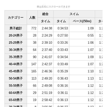
38
6105
Gerald Ingmar Lies
43
男
2:13:27
39
2028
亀井 健太
36
男
神奈川県
2:13:27
表は左右にスクロールできます
40
1052
石川 剛士
27
男
愛知県
2:13:31
総合
スイム
カテゴリー
人数
41
2054
後藤 謙仁
37
男
岐阜県
2:13:33
タイム
タイム
ペース(/50m)
タイ
42
5040
長辻 肇
44
男
京都府
2:13:35
男子総計
772
2:44:38
0:34:53
1:09
1:21:
43
2057
佐久間 信太朗
37
男
東京都
2:13:51
44
3137
沢田 秀二
54
男
宮城県
2:14:20
20-24男子
28
2:24:29
0:27:50
0:55
1:14:
45
1035
梅田 航平
25
男
神奈川県
2:14:30
25-29男子
38
2:39:10
0:33:26
1:06
1:19:
46
4096
飯田 博之
49
男
愛知県
2:14:31
30-34男子
64
2:37:40
0:33:43
1:07
1:19:
47
1029
唐島 悠輔
24
男
埼玉県
2:14:35
35-39男子
90
2:41:07
0:34:54
1:09
1:20:
48
1023
内栫 将司
23
男
鹿児島県
2:14:35
49
1008
渡邊 崇仁
20
男
学生連合
2:14:43
40-44男子
147
2:42:37
0:33:49
1:07
1:21:
50
1012
栗林 将大
21
男
福島県
2:14:55
45-49男子
165
2:46:36
0:35:29
1:10
1:22:
51
6121
衣笠 竜也
43
男
神奈川県
2:14:58
50-54男子
113
2:49:20
0:36:43
1:13
1:23:
52
2036
鈴木 昭博
36
男
静岡県
2:15:08
55-59男子
66
2:49:08
0:36:16
1:12
1:23:
53
2128
丸橋 祐介
39
男
神奈川県
2:15:46
54
6070
石丸 久志
42
男
兵庫県
2:15:52
60-64男子
29
2:51:19
0:36:11
1:12
1:24:
55
3155
三須 秀明
54
男
東京都
2:16:41
65-69男子
19
2:58:42
0:36:13
1:12
1:26:
56
1103
庄司 元樹
31
男
神奈川県
2:16:48