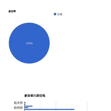
206
1144
松川 祐樹
33
男
愛知県
2:32:26
207
4024
河野 靖広
47
男
神奈川県
2:32:31
参加率
208
1088
大塚 智也
30
男
茨城県
2:32:33
出場
209
8084
Stephanie Anne Kieffer
51
女
2:32:36
210
3093
谷山 史仁
52
男
神奈川県
2:32:37
211
1051
鷲野 壮平
26
男
学生連合
2:32:39
212
3041
平賀 裕士
50
男
宮城県
2:32:40
213
7128
揖場 裕
67
男
兵庫県
2:32:45
100%
214
6089
竹内 真
42
男
愛知県
2:32:45
215
1017
五十嵐 大
22
男
神奈川県
2:32:49
216
5072
佐藤 清
45
男
東京都
2:32:50
217
8097
川上 雅子
53
女
長野県
2:32:50
218
5075
杉本 洋一
45
男
静岡県
2:32:52
219
6015
後藤 啓介
40
男
東京都
2:32:53
220
7091
鈴木 敏夫
60
男
静岡県
2:32:54
221
3121
成戸 和広
53
男
神奈川県
2:32:58
参加者の居住地
222
4018
小原 壮一
47
男
鹿児島県
2:33:02
223
3084
国本 浩二
52
男
愛知県
2:33:04
栃木県
224
6068
武田 幸久
42
男
千葉県
2:33:10
静岡県