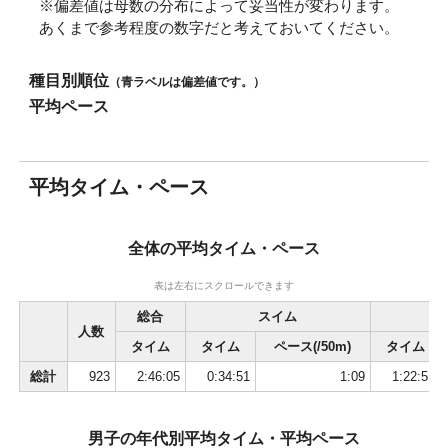
※偏差値は母数の分布によって妥当性が変わります。
20
5085
福元 哲郎
45
男
広島県
2:09:22
あくまで参考程度の数字だと考えておいてください。
21
2064
辻 巨樹
37
男
大阪府
2:09:24
22
1025
若菜 和彦
23
男
学生連合
2:09:32
種目別順位
（青ラベルは偏差値です。）
23
1061
フェラーリ シモン
28
男
兵庫県
2:09:43
平均ペース
24
9023
川崎 由理奈
31
女
埼玉県
2:10:37
25
1021
五十川 陸斗
23
男
神奈川県
2:10:40
26
6034
Olivier ABSOUS
41
男
2:11:03
平均タイム・ペース
27
2102
Gregory Berge
39
男
2:11:11
28
6057
萩野 貴史
41
男
長野県
2:11:11
29
5019
浅川 秀之
44
男
神奈川県
2:11:23
全体の平均タイム・ペース
30
3049
森下 泰秀
50
男
三重県
2:11:31
31
1026
安倍 築
24
男
宮城県
2:11:32
表は左右にスクロールできます
32
2103
秋山 優
39
男
宮城県
2:11:51
総合
スイム
33
6083
人数
桜井 龍太
42
男
神奈川県
2:11:54
タイム
タイム
ペース(/50m)
タイム
34
1150
鮎澤 貴孝
34
男
神奈川県
2:12:04
総計
923
2:46:05
0:34:51
1:09
1:22:51
35
6030
吉田 拓也
40
男
愛知県
2:12:14
36
1075
星 大樹
29
男
神奈川県
2:12:33
37
4052
Jean-Yves Jouas
48
男
2:12:54
男子の年代別平均タイム・平均ペース