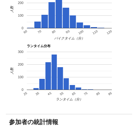
150
2090
仙田 敬之
38
男
神奈川県
2:27:42
200
人数
151
4095
Jean-Marc Morange
49
男
2:27:43
152
4100
大石 一郎
49
男
沖縄県
2:27:47
100
153
6042
河合 忠之
41
男
東京都
2:27:54
0
154
6043
河崎 一茂
41
男
神奈川県
2:28:00
70
100
80
110
60
90
120
155
1120
武田 隼人
32
男
東京都
2:28:14
バイクタイム（分）
156
2130
山田 貴浩
39
男
石川県
2:28:15
ランタイム分布
300
157
4129
和田 智裕
49
男
神奈川県
2:28:18
158
6091
田中 徹
42
男
神奈川県
2:28:19
200
159
1079
矢野 修作
29
男
愛知県
2:28:20
人数
160
1004
可兒 幸大
20
男
東京都
2:28:21
100
161
6096
永塚 潤
42
男
神奈川県
2:28:34
162
6044
川崎 達也
41
男
東京都
2:28:39
0
65
35
75
45
85
55
25
95
163
9059
道端 カレン
38
女
東京都
2:28:40
ランタイム（分）
164
9013
淡田 優里
28
女
長崎県
2:28:40
165
7114
小宅 錬
64
男
秋田県
2:28:42
166
5024
植田 大介
44
男
大阪府
2:28:55
参加者の統計情報
167
4117
林 卓司
49
男
大阪府
2:28:56
168
5077
田中 慎一
45
男
東京都
2:29:05