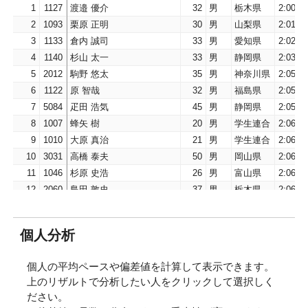
1
1127
渡邉 優介
32
男
栃木県
2:00:40
2
1093
栗原 正明
30
男
山梨県
2:01:15
3
1133
倉内 誠司
33
男
愛知県
2:02:15
4
1140
杉山 太一
33
男
静岡県
2:03:45
5
2012
駒野 悠太
35
男
神奈川県
2:05:04
6
1122
原 智哉
32
男
福島県
2:05:19
7
5084
疋田 浩気
45
男
静岡県
2:05:52
8
1007
蜂矢 樹
20
男
学生連合
2:06:05
9
1010
大原 真治
21
男
学生連合
2:06:20
10
3031
高橋 泰夫
50
男
岡山県
2:06:36
11
1046
杉原 史浩
26
男
富山県
2:06:53
12
2060
島田 敦史
37
男
栃木県
2:06:58
13
6020
下野 善弘
40
男
神奈川県
2:07:15
14
6028
山口 孝治
40
男
茨城県
2:07:20
個人分析
15
2047
淺井 邦人
37
男
静岡県
2:07:42
16
4037
中場 雅之
47
男
山梨県
2:08:13
個人の平均ペースや偏差値を計算して表示できます。
17
6009
河村 雄也
40
男
山口県
2:08:33
上のリザルトで分析したい人をクリックして選択しく
18
1031
塩野 貴史
24
男
愛知県
2:08:52
ださい。
19
1016
望月 佐夢
21
男
静岡県
2:09:05