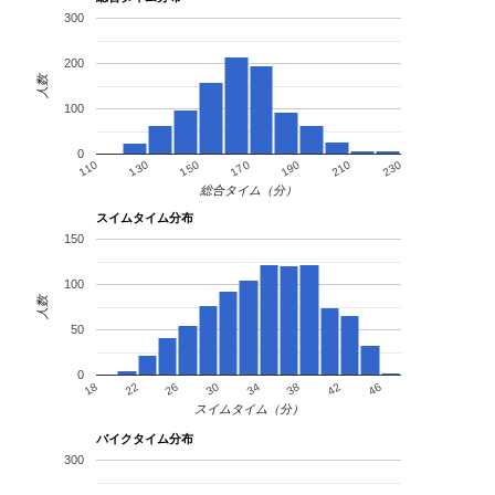
300
132
3118
谷本 聖二
53
男
香川県
2:26:09
133
7001
呉 英仁
55
男
埼玉県
2:26:14
200
134
2025
石川 康平
36
男
埼玉県
2:26:17
人数
135
4038
西村 直章
47
男
広島県
2:26:18
100
136
1006
土屋 大希
20
男
学生連合
2:26:19
137
4074
杉本 敬
48
男
神奈川県
2:26:23
0
130
190
150
210
110
170
230
138
3082
小田 智之
52
男
東京都
2:26:27
総合タイム（分）
139
2069
渡邉 祐司
37
男
北海道
2:26:37
スイムタイム分布
140
6038
内田 育海
41
男
長野県
2:26:45
150
141
3094
丹野 憲仁
52
男
神奈川県
2:26:56
100
142
4077
徳光 芳文
48
男
東京都
2:27:02
人数
143
1020
三輪 大
22
男
東京都
2:27:11
50
144
3108
安藤 友久
53
男
東京都
2:27:13
145
3102
山本 慈朗
52
男
千葉県
2:27:22
0
26
38
22
34
46
18
30
42
146
5012
谷井 啓一
43
男
兵庫県
2:27:23
スイムタイム（分）
147
2099
桃井 洋平
38
男
東京都
2:27:32
バイクタイム分布
148
1049
吉田 哲郎
26
男
香川県
2:27:34
300
149
5038
辻川 元庸
44
男
大阪府
2:27:42