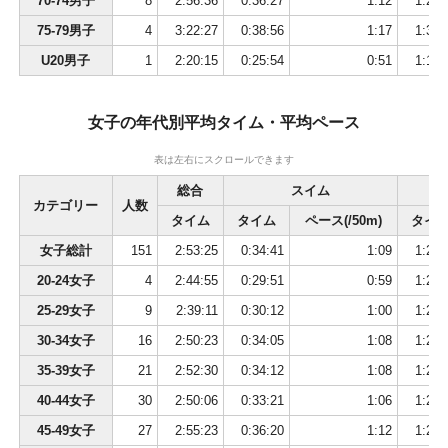
70-74男子
8
2:56:36
0:36:27
1:12
1:29:
57
5041
中野 正紀
44
男
東京都
2:17:00
75-79男子
4
3:22:27
0:38:56
1:17
1:39:
58
1073
田所 隆之
29
男
大阪府
2:17:06
59
6010
河村 玲
40
男
東京都
2:17:07
U20男子
1
2:20:15
0:25:54
0:51
1:14:
60
7019
平田 泰久
55
男
三重県
2:17:07
61
1032
池添 敦
25
男
神奈川県
2:17:14
女子の年代別平均タイム・平均ペース
62
4075
武田 浩詩
48
男
東京都
2:17:22
63
5016
Paul Adam Riddle
44
男
2:17:28
表は左右にスクロールできます
64
2062
関屋 広道
37
男
静岡県
2:17:32
総合
スイム
65
5125
田村 昌義
46
男
神奈川県
2:17:36
カテゴリー
人数
タイム
タイム
ペース(/50m)
タイ
66
6112
五百籏頭 晃
43
男
東京都
2:17:36
女子総計
151
2:53:25
0:34:41
1:09
1:27:
67
5103
David M Sims
46
男
2:17:41
68
7044
山野 健二
56
男
長崎県
2:17:48
20-24女子
4
2:44:55
0:29:51
0:59
1:23:
69
1011
加野 徹
21
男
埼玉県
2:17:48
25-29女子
9
2:39:11
0:30:12
1:00
1:22:
70
5086
藤田 光裕
45
男
東京都
2:18:02
30-34女子
16
2:50:23
0:34:05
1:08
1:26:
71
1018
髙鳥 友樹
22
男
学生連合
2:18:17
35-39女子
21
2:52:30
0:34:12
1:08
1:27:
72
9011
西岡 真紀
26
女
和歌山県
2:18:31
73
3005
青木 睦
50
男
東京都
2:18:37
40-44女子
30
2:50:06
0:33:21
1:06
1:26:
74
6109
赤野 史典
43
男
東京都
2:18:42
45-49女子
27
2:55:23
0:36:20
1:12
1:27:
75
9038
林 真奈美
34
女
静岡県
2:18:52