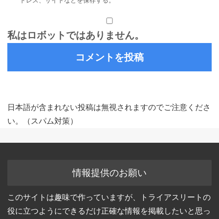
ドレス、サイトなどを保存する。
281
7059
山崎 浩市
57
男
千葉県
2:36:56
282
2043
宮本 悠樹
36
男
静岡県
2:36:59
283
2110
木村 匡雅
39
男
神奈川県
2:37:05
私はロボットではありません。
284
2100
矢田部 崇
38
男
東京都
2:37:06
285
4111
世古 将幸
49
男
長野県
2:37:07
286
4130
渡辺 殖
49
男
神奈川県
2:37:14
287
5066
河住 哲也
45
男
長野県
2:37:16
288
4083
武堂 貴宏
48
男
埼玉県
2:37:19
289
2007
相賀 崇
35
男
神奈川県
2:37:21
日本語が含まれない投稿は無視されますのでご注意くださ
290
8043
小林 恵
45
女
山形県
2:37:23
い。（スパム対策）
291
3044
星 孝明
50
男
東京都
2:37:30
292
8086
東海林 美佳
51
女
東京都
2:37:30
293
2023
dearo gregory
36
男
埼玉県
2:37:30
294
1123
原田 芳宏
32
男
東京都
2:37:30
295
9055
豊田 しおり
38
女
福岡県
2:37:33
情報提供のお願い
296
5059
猪狩 良介
45
男
大阪府
2:37:42
297
3073
橋本 利和
51
男
埼玉県
2:37:45
このサイトは趣味で作っていますが、トライアスリートの
298
1142
根橋 加寿馬
33
男
大阪府
2:37:46
役に立つようにできるだけ正確な情報を掲載したいと思っ
299
6098
服部 一樹
42
男
神奈川県
2:37:59