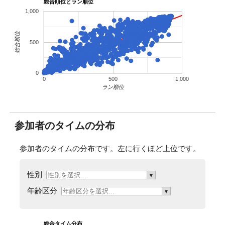
総合順位とラン順位
113
1148
赤松 洋一郎
34
男
神奈川県
2:23:53
1,000
114
1084
石橋 佑太
30
男
東京都
2:24:21
115
1104
高本 政博
31
男
愛知県
2:24:26
総合順位
116
1022
潮 明良
23
男
学生連合
2:24:39
500
117
7025
Ian David Gilham
56
男
2:24:41
118
4017
小野原 学
47
男
東京都
2:24:46
0
119
7108
松葉 桂二
62
男
岐阜県
2:24:53
0
500
1,000
ラン順位
120
5082
永山 史朗
45
男
岩手県
2:25:01
121
4088
森本 栄一
48
男
愛知県
2:25:03
122
9002
木下 遥奈
21
女
岡山県
2:25:04
参加者のタイムの分布
123
8078
小原 千絵
50
女
鳥取県
2:25:23
124
4103
日下 順詞
49
男
千葉県
2:25:24
参加者のタイムの分布です。左に行くほど上位です。
125
3036
鶴田 学
50
男
千葉県
2:25:26
126
1043
片山 風人
26
男
神奈川県
2:25:32
性別
127
7086
市川 和彦
60
男
東京都
2:25:42
▼
128
1053
大山 純
27
男
神奈川県
2:25:45
年齢区分
▼
129
4059
伊藤 健嗣
48
男
神奈川県
2:25:49
130
7032
岩渕 博史
56
男
神奈川県
2:25:58
131
5051
矢澤 雅樹
44
男
東京都
2:26:07
総合タイム分布