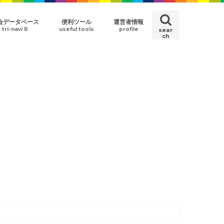
会データベース
便利ツール
運営者情報
tri-navi R
useful tools
profile
sear
ch